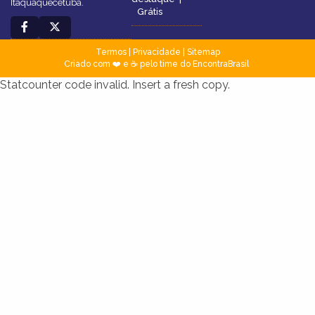
Itaquaquecetuba.
Grátis
Termos
|
Privacidade
|
Sitemap
Criado com ❤️ e ☕ pelo time do EncontraBrasil
Statcounter code invalid. Insert a fresh copy.