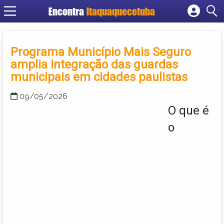
Encontra
Itaquaquecetuba
Cadastrar empresa
Fazer login
Programa Município Mais Seguro
Criar conta
amplia integração das guardas
municipais em cidades paulistas
09/05/2026
O que é
o