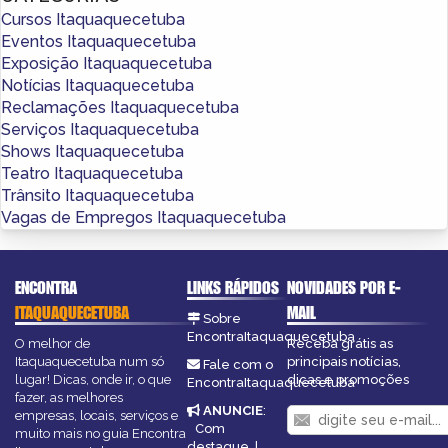
Cursos Itaquaquecetuba
Eventos Itaquaquecetuba
Exposição Itaquaquecetuba
Notícias Itaquaquecetuba
Reclamações Itaquaquecetuba
Serviços Itaquaquecetuba
Shows Itaquaquecetuba
Teatro Itaquaquecetuba
Trânsito Itaquaquecetuba
Vagas de Empregos Itaquaquecetuba
ENCONTRA
LINKS RÁPIDOS
NOVIDADES POR E-
ITAQUAQUECETUBA
MAIL
Sobre
EncontraItaquaquecetuba
O melhor de
Receba grátis as
Itaquaquecetuba num só
principais notícias,
Fale com o
lugar! Dicas, onde ir, o que
dicas e promoções
EncontraItaquaquecetuba
fazer, as melhores
ANUNCIE
:
empresas, locais, serviços e
Com
muito mais no guia Encontra
destaque
|