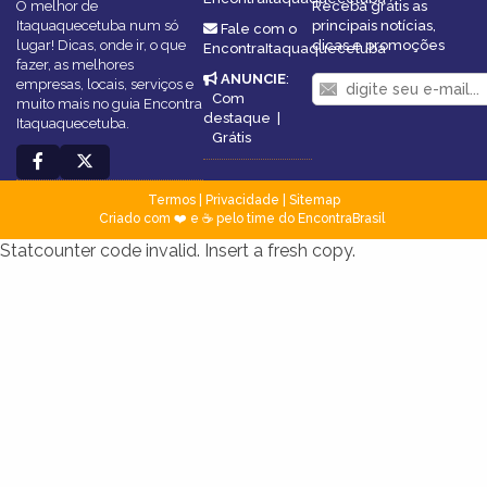
O melhor de
Receba grátis as
Itaquaquecetuba num só
principais notícias,
Fale com o
lugar! Dicas, onde ir, o que
dicas e promoções
EncontraItaquaquecetuba
fazer, as melhores
ANUNCIE
:
empresas, locais, serviços e
Com
muito mais no guia Encontra
destaque
|
Itaquaquecetuba.
Grátis
Termos
|
Privacidade
|
Sitemap
Criado com ❤️ e ☕ pelo time do EncontraBrasil
Statcounter code invalid. Insert a fresh copy.