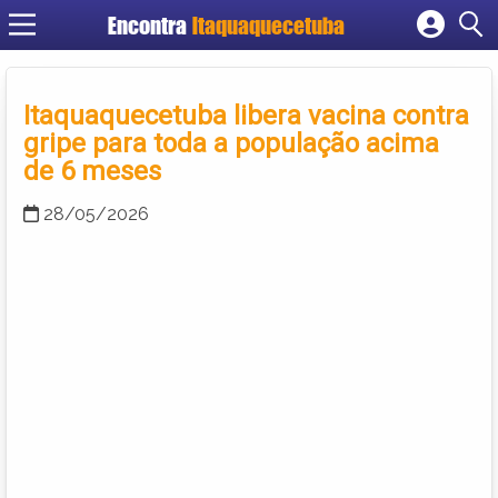
Encontra
Itaquaquecetuba
Cadastrar empresa
Fazer login
Itaquaquecetuba libera vacina contra
Criar conta
gripe para toda a população acima
de 6 meses
28/05/2026