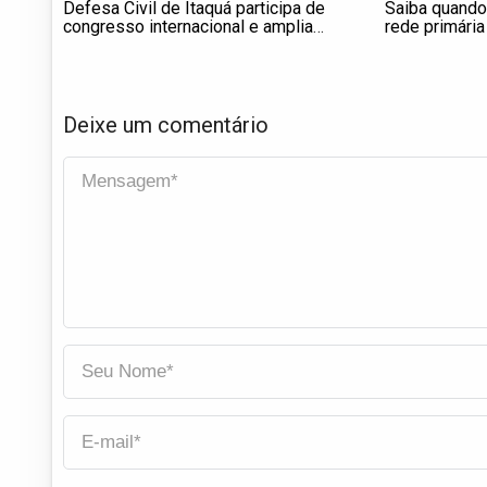
Defesa Civil de Itaquá participa de
Saiba quando
congresso internacional e amplia
rede primária
ações de prevenção e gestão de
urgência e e
riscos
Deixe um comentário