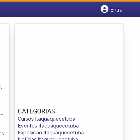
Entrar
Cadastrar empresa
Fazer login
Criar conta
s
CATEGORIAS
em
Cursos Itaquaquecetuba
Eventos Itaquaquecetuba
Exposição Itaquaquecetuba
os
Notícias Itaquaquecetuba