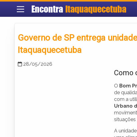
Encontra
Itaquaquecetuba
Governo de SP entrega unidad
Itaquaquecetuba
28/05/2026
Como o
O
Bom Pr
de qualid
com a uti
Urbano d
movimenta
situações 
A unidade