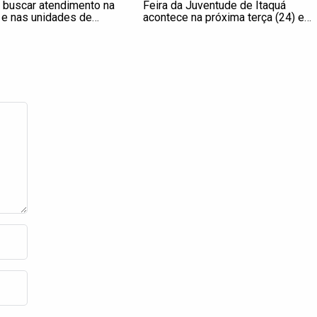
 buscar atendimento na
Feira da Juventude de Itaquá
 e nas unidades de
acontece na próxima terça (24) e
mergência em Itaquá
quarta (25); conheça as atrações