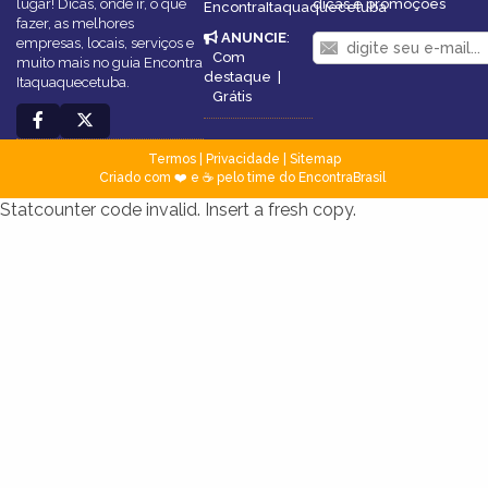
lugar! Dicas, onde ir, o que
dicas e promoções
EncontraItaquaquecetuba
fazer, as melhores
ANUNCIE
:
empresas, locais, serviços e
Com
muito mais no guia Encontra
destaque
|
Itaquaquecetuba.
Grátis
Termos
|
Privacidade
|
Sitemap
Criado com ❤️ e ☕ pelo time do EncontraBrasil
Statcounter code invalid. Insert a fresh copy.