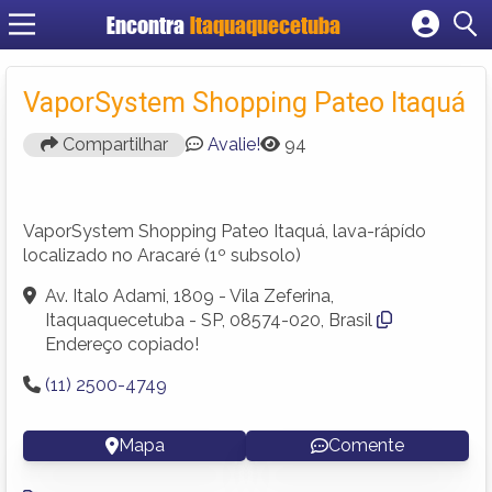
Encontra
Itaquaquecetuba
Cadastrar empresa
Fazer login
VaporSystem Shopping Pateo Itaquá
Criar conta
Compartilhar
Avalie!
94
VaporSystem Shopping Pateo Itaquá, lava-rápído
localizado no Aracaré (1º subsolo)
Av. Italo Adami, 1809 - Vila Zeferina,
Itaquaquecetuba - SP, 08574-020, Brasil
Endereço copiado!
(11) 2500-4749
Mapa
Comente