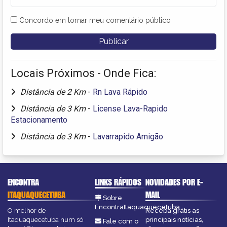
Concordo em tornar meu comentário público
Locais Próximos - Onde Fica:
Distância de 2 Km
-
Rn Lava Rápido
Distância de 3 Km
-
License Lava-Rapido
Estacionamento
Distância de 3 Km
-
Lavarrapido Amigão
ENCONTRA
LINKS RÁPIDOS
NOVIDADES POR E-
ITAQUAQUECETUBA
MAIL
Sobre
EncontraItaquaquecetuba
O melhor de
Receba grátis as
Itaquaquecetuba num só
principais notícias,
Fale com o