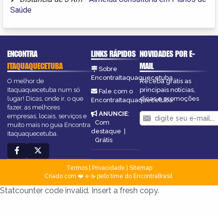
Saúde
ENCONTRA
LINKS RÁPIDOS
NOVIDADES POR E-
ITAQUAQUECETUBA
MAIL
Sobre
EncontraItaquaquecetuba
O melhor de
Receba grátis as
Itaquaquecetuba num só
principais notícias,
Fale com o
lugar! Dicas, onde ir, o que
dicas e promoções
EncontraItaquaquecetuba
fazer, as melhores
ANUNCIE
:
empresas, locais, serviços e
Com
muito mais no guia Encontra
destaque
|
Itaquaquecetuba.
Grátis
Termos
|
Privacidade
|
Sitemap
Criado com ❤️ e ☕ pelo time do EncontraBrasil
Statcounter code invalid. Insert a fresh copy.