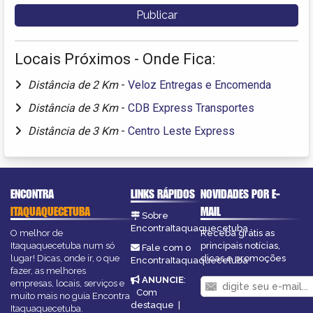
Locais Próximos - Onde Fica:
Distância de 2 Km
-
Veloz Entregas e Encomenda
Distância de 3 Km
-
CDB Express Transportes
Distância de 3 Km
-
Centro Leste Express
ENCONTRA
LINKS RÁPIDOS
NOVIDADES POR E-
ITAQUAQUECETUBA
MAIL
Sobre
EncontraItaquaquecetuba
O melhor de
Receba grátis as
Itaquaquecetuba num só
principais notícias,
Fale com o
lugar! Dicas, onde ir, o que
dicas e promoções
EncontraItaquaquecetuba
fazer, as melhores
ANUNCIE
:
empresas, locais, serviços e
Com
muito mais no guia Encontra
destaque
|
Itaquaquecetuba.