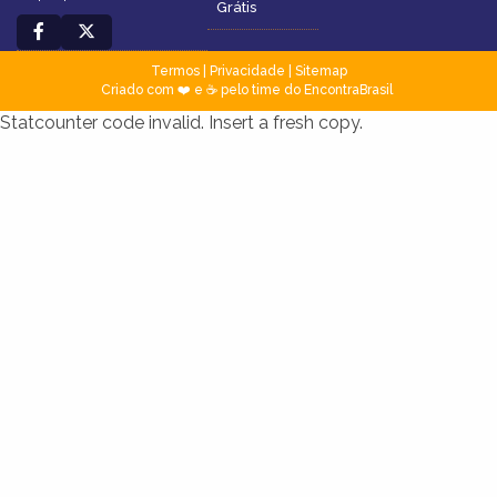
Grátis
Termos
|
Privacidade
|
Sitemap
Criado com ❤️ e ☕ pelo time do EncontraBrasil
Statcounter code invalid. Insert a fresh copy.