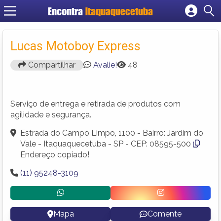
Encontra
Itaquaquecetuba
Cadastrar empresa
Fazer login
Lucas Motoboy Express
Criar conta
Compartilhar
Avalie!
48
Serviço de entrega e retirada de produtos com
agilidade e segurança.
Estrada do Campo Limpo, 1100 - Bairro: Jardim do
Vale - Itaquaquecetuba - SP - CEP: 08595-500
Endereço copiado!
(11) 95248-3109
Mapa
Comente