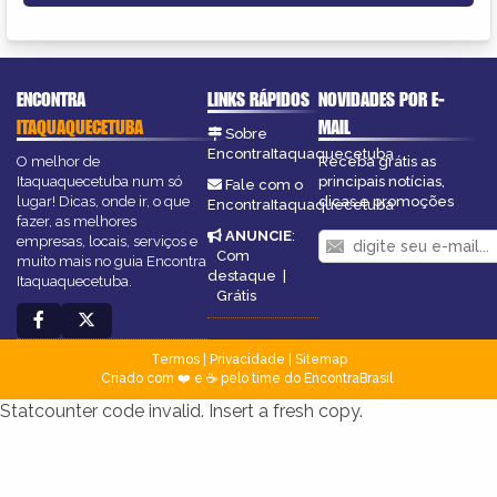
ENCONTRA
LINKS RÁPIDOS
NOVIDADES POR E-
ITAQUAQUECETUBA
MAIL
Sobre
EncontraItaquaquecetuba
O melhor de
Receba grátis as
Itaquaquecetuba num só
principais notícias,
Fale com o
lugar! Dicas, onde ir, o que
dicas e promoções
EncontraItaquaquecetuba
fazer, as melhores
ANUNCIE
:
empresas, locais, serviços e
Com
muito mais no guia Encontra
destaque
|
Itaquaquecetuba.
Grátis
Termos
|
Privacidade
|
Sitemap
Criado com ❤️ e ☕ pelo time do EncontraBrasil
Statcounter code invalid. Insert a fresh copy.