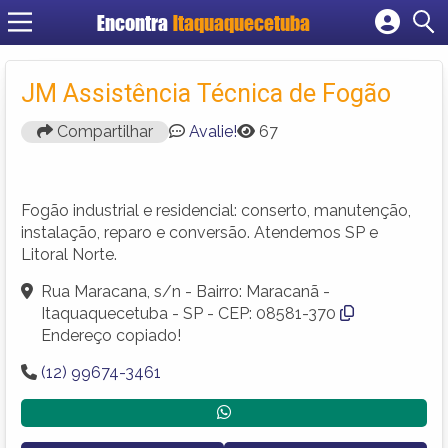
Encontra
Itaquaquecetuba
Cadastrar empresa
Fazer login
JM Assistência Técnica de Fogão
Criar conta
Compartilhar
Avalie!
67
Fogão industrial e residencial: conserto, manutenção,
instalação, reparo e conversão. Atendemos SP e
Litoral Norte.
Rua Maracana, s/n - Bairro: Maracanã -
Itaquaquecetuba - SP - CEP: 08581-370
Endereço copiado!
(12) 99674-3461