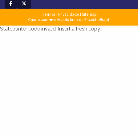
Termos
|
Privacidade
|
Sitemap
Criado com ❤️ e ☕ pelo time do EncontraBrasil
Statcounter code invalid. Insert a fresh copy.