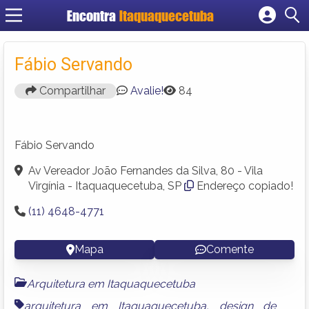
Encontra
Itaquaquecetuba
Cadastrar empresa
Fazer login
Fábio Servando
Criar conta
Compartilhar
Avalie!
84
Fábio Servando
Av Vereador João Fernandes da Silva, 80 - Vila
Virgínia - Itaquaquecetuba, SP
Endereço copiado!
(11) 4648-4771
Mapa
Comente
Arquitetura em Itaquaquecetuba
arquitetura em Itaquaquecetuba
,
design de