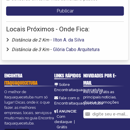
Locais Próximos - Onde Fica:
Distância de 2 Km
-
Ilton A. da Silva
Distância de 3 Km
-
Glória Cabo Arquitetura
ENCONTRA
LINKS RÁPIDOS
NOVIDADES POR E-
ITAQUAQUECETUBA
MAIL
Sobre
EncontraItaquaquecetuba
O melhor de
Receba grátis as
Itaquaquecetuba num só
principais notícias,
Fale com o
lugar! Dicas, onde ir, o que
dicas e promoções
EncontraItaquaquecetuba
fazer, as melhores
ANUNCIE
:
empresas, locais, serviços e
Com
muito mais no guia Encontra
destaque
|
Itaquaquecetuba.
Grátis