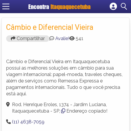
Encontra
Itaquaquecetuba
Cadastrar empresa
Fazer login
Câmbio e Diferencial Vieira
Criar conta
Compartilhar
Avalie!
541
Câmbio e Diferencial Vieira em Itaquaquecetuba
possui as melhores soluções em câmbio para sua
viagem internacional: papel-moeda, traveles cheques,
além de serviços como Remessa Expressa e
pagamentos internacionais. Tudo o que você precisa
está aqui.
Rod. Henrique Eroles, 1374 - Jardim Luciana,
Itaquaquecetuba - SP,
Endereço copiado!
(11) 4638-7059