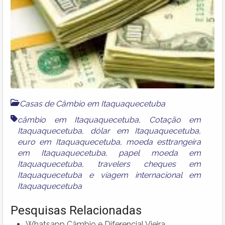
Casas de Câmbio em Itaquaquecetuba
câmbio em Itaquaquecetuba
,
Cotação em
Itaquaquecetuba
,
dólar em Itaquaquecetuba
,
euro em Itaquaquecetuba
,
moeda esttrangeira
em Itaquaquecetuba
,
papel moeda em
Itaquaquecetuba
,
travelers cheques em
Itaquaquecetuba
e
viagem internacional em
Itaquaquecetuba
Pesquisas Relacionadas
Whatsapp Câmbio e Diferencial Vieira