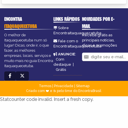
ENCONTRA
LINKS RÁPIDOS
NOVIDADES POR E-
ITAQUAQUECETUBA
MAIL
Sobre
EncontraItaquaquecetuba
O melhor de
Receba grátis as
Itaquaquecetuba num só
principais notícias,
Fale com o
lugar! Dicas, onde ir, o que
dicas e promoções
EncontraItaquaquecetuba
fazer, as melhores
ANUNCIE
:
empresas, locais, serviços e
Com
muito mais no guia Encontra
destaque
|
Itaquaquecetuba.
Grátis
Termos
|
Privacidade
|
Sitemap
Criado com ❤️ e ☕ pelo time do EncontraBrasil
Statcounter code invalid. Insert a fresh copy.