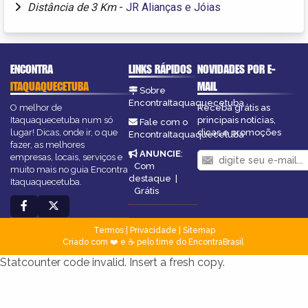
Distância de 3 Km
-
JR Alianças e Jóias
ENCONTRA
LINKS RÁPIDOS
NOVIDADES POR E-
ITAQUAQUECETUBA
MAIL
Sobre
EncontraItaquaquecetuba
O melhor de
Receba grátis as
Itaquaquecetuba num só
principais notícias,
Fale com o
lugar! Dicas, onde ir, o que
dicas e promoções
EncontraItaquaquecetuba
fazer, as melhores
ANUNCIE
:
empresas, locais, serviços e
Com
muito mais no guia Encontra
destaque
|
Itaquaquecetuba.
Grátis
Termos
|
Privacidade
|
Sitemap
Criado com ❤️ e ☕ pelo time do EncontraBrasil
Statcounter code invalid. Insert a fresh copy.