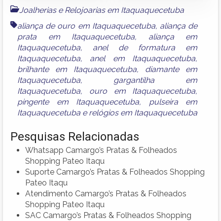
Joalherias e Relojoarias em Itaquaquecetuba
aliança de ouro em Itaquaquecetuba
,
aliança de
prata em Itaquaquecetuba
,
aliança em
Itaquaquecetuba
,
anel de formatura em
Itaquaquecetuba
,
anel em Itaquaquecetuba
,
brilhante em Itaquaquecetuba
,
diamante em
Itaquaquecetuba
,
gargantilha em
Itaquaquecetuba
,
ouro em Itaquaquecetuba
,
pingente em Itaquaquecetuba
,
pulseira em
Itaquaquecetuba
e
relógios em Itaquaquecetuba
Pesquisas Relacionadas
Whatsapp Camargo’s Pratas & Folheados
Shopping Pateo Itaqu
Suporte Camargo’s Pratas & Folheados Shopping
Pateo Itaqu
Atendimento Camargo’s Pratas & Folheados
Shopping Pateo Itaqu
SAC Camargo’s Pratas & Folheados Shopping