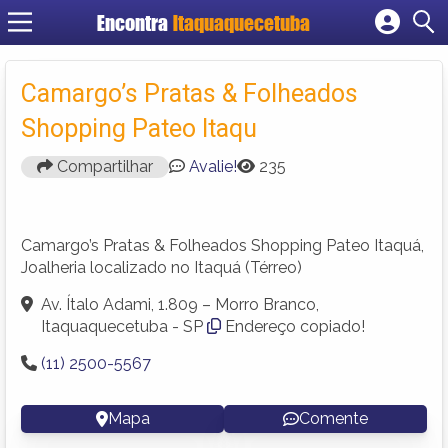
Encontra
Itaquaquecetuba
Cadastrar empresa
Fazer login
Camargo’s Pratas & Folheados
Criar conta
Shopping Pateo Itaqu
Compartilhar
Avalie!
235
Camargo’s Pratas & Folheados Shopping Pateo Itaquá,
Joalheria localizado no Itaquá (Térreo)
Av. Ítalo Adami, 1.809 – Morro Branco,
Itaquaquecetuba - SP
Endereço copiado!
(11) 2500-5567
Mapa
Comente