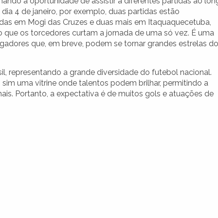
ando a oportunidade de assistir a diferentes partidas ao lo
 dia 4 de janeiro, por exemplo, duas partidas estão
as em Mogi das Cruzes e duas mais em Itaquaquecetuba,
o que os torcedores curtam a jornada de uma só vez. É uma
ogadores que, em breve, podem se tornar grandes estrelas d
sil, representando a grande diversidade do futebol nacional.
 sim uma vitrine onde talentos podem brilhar, permitindo a
nais. Portanto, a expectativa é de muitos gols e atuações de