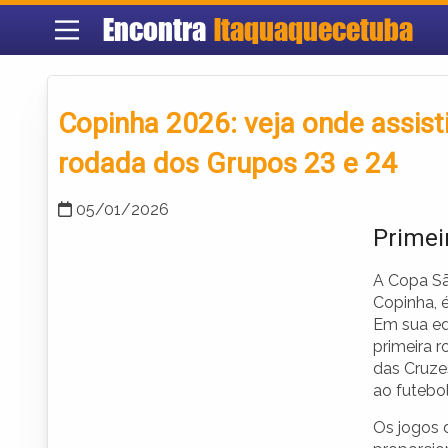
Encontra
Itaquaquecetuba
Copinha 2026: veja onde assisti
rodada dos Grupos 23 e 24
05/01/2026
Primei
A Copa Sã
Copinha, 
Em sua ed
primeira r
das Cruze
ao futebo
Os jogos 