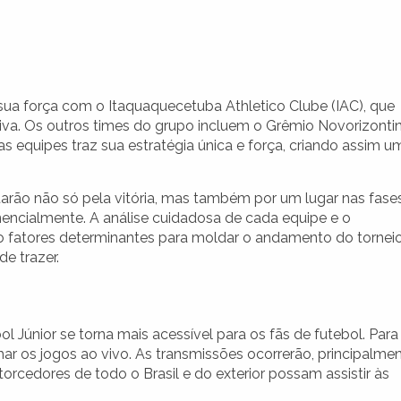
a força com o Itaquaquecetuba Athletico Clube (IAC), que
va. Os outros times do grupo incluem o Grêmio Novorizonti
equipes traz sua estratégia única e força, criando assim u
lutarão não só pela vitória, mas também por um lugar nas fase
encialmente. A análise cuidadosa de cada equipe e o
 fatores determinantes para moldar o andamento do torneio
e trazer.
 Júnior se torna mais acessível para os fãs de futebol. Para
r os jogos ao vivo. As transmissões ocorrerão, principalmen
orcedores de todo o Brasil e do exterior possam assistir às