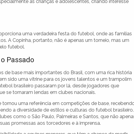
pecialmente as crianças e adolescentes, criando interesse
porciona uma verdadeira festa do futebol, onde as famílias
tos. A Copinha, portanto, não é apenas um torneio, mas um
lo futebol.
e o Passado
s de base mais importantes do Brasil, com uma rica história
tem sido uma vitrine para os jovens talentos e um trampolim
 futebol brasileiro passaram por lá, desde jogadores que
ue se tornaram lendas em clubes nacionais.
se tornou uma referência em competições de base, recebend
o a diversidade de estilos e culturas do futebol brasileiro.
clubes como o São Paulo, Palmeiras e Santos, que não apena
uas promessas aos torcedores e à imprensa.