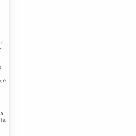
no-
m
s
, e
 a
te,