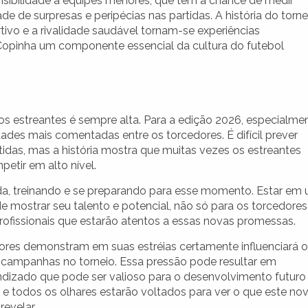
isibilidade a equipes menores, que têm a chance de medir
de de surpresas e peripécias nas partidas. A história do torne
tivo e a rivalidade saudável tornam-se experiências
 Copinha um componente essencial da cultura do futebol
os estreantes é sempre alta. Para a edição 2026, especialme
ades mais comentadas entre os torcedores. É difícil prever
tidas, mas a história mostra que muitas vezes os estreantes
etir em alto nível.
a, treinando e se preparando para esse momento. Estar em
 mostrar seu talento e potencial, não só para os torcedores
rofissionais que estarão atentos a essas novas promessas.
ores demonstram em suas estréias certamente influenciará o
 campanhas no torneio. Essa pressão pode resultar em
endizado que pode ser valioso para o desenvolvimento futuro
, e todos os olhares estarão voltados para ver o que este no
revelar.