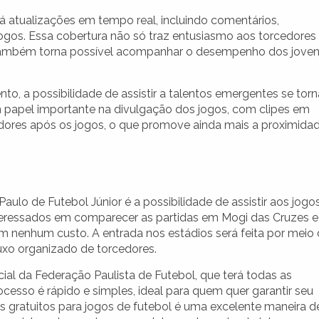
 atualizações em tempo real, incluindo comentários,
 jogos. Essa cobertura não só traz entusiasmo aos torcedores
 também torna possível acompanhar o desempenho dos jove
o, a possibilidade de assistir a talentos emergentes se torn
papel importante na divulgação dos jogos, com clipes em
adores após os jogos, o que promove ainda mais a proximida
aulo de Futebol Júnior é a possibilidade de assistir aos jogo
nteressados em comparecer as partidas em Mogi das Cruzes e
m nenhum custo. A entrada nos estádios será feita por meio
uxo organizado de torcedores.
ficial da Federação Paulista de Futebol, que terá todas as
cesso é rápido e simples, ideal para quem quer garantir seu
os gratuitos para jogos de futebol é uma excelente maneira d