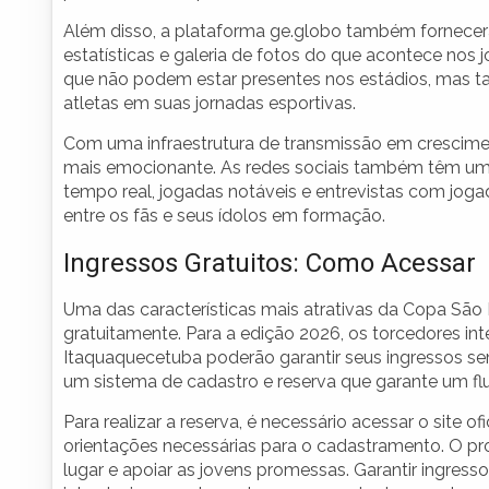
Além disso, a plataforma ge.globo também fornecerá
estatísticas e galeria de fotos do que acontece nos
que não podem estar presentes nos estádios, mas
atletas em suas jornadas esportivas.
Com uma infraestrutura de transmissão em cresciment
mais emocionante. As redes sociais também têm um 
tempo real, jogadas notáveis e entrevistas com jog
entre os fãs e seus ídolos em formação.
Ingressos Gratuitos: Como Acessar
Uma das características mais atrativas da Copa São P
gratuitamente. Para a edição 2026, os torcedores i
Itaquaquecetuba poderão garantir seus ingressos se
um sistema de cadastro e reserva que garante um fl
Para realizar a reserva, é necessário acessar o site o
orientações necessárias para o cadastramento. O pro
lugar e apoiar as jovens promessas. Garantir ingress