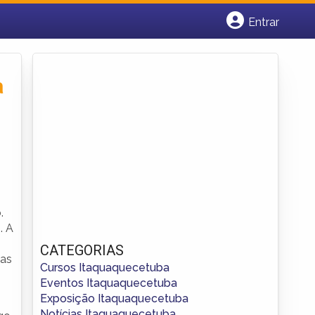
Entrar
Cadastrar empresa
Fazer login
Criar conta
a
.
. A
CATEGORIAS
das
Cursos Itaquaquecetuba
Eventos Itaquaquecetuba
Exposição Itaquaquecetuba
Notícias Itaquaquecetuba