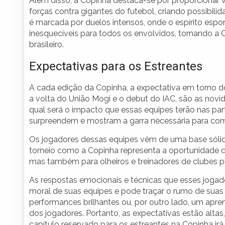
Além disso, a Copinha destaca-se por proporcionar v
forças contra gigantes do futebol, criando possibilida
é marcada por duelos intensos, onde o espírito espor
inesquecíveis para todos os envolvidos, tornando a
brasileiro.
Expectativas para os Estreantes
A cada edição da Copinha, a expectativa em torno d
a volta do União Mogi e o debut do IAC, são as novid
qual será o impacto que essas equipes terão nas par
surpreendem e mostram a garra necessária para comp
Os jogadores dessas equipes vêm de uma base sólid
torneio como a Copinha representa a oportunidade de
mas também para olheiros e treinadores de clubes p
As respostas emocionais e técnicas que esses jogad
moral de suas equipes e pode traçar o rumo de suas
performances brilhantes ou, por outro lado, um apr
dos jogadores. Portanto, as expectativas estão altas
capítulo reservado para os estreantes na Copinha irá 