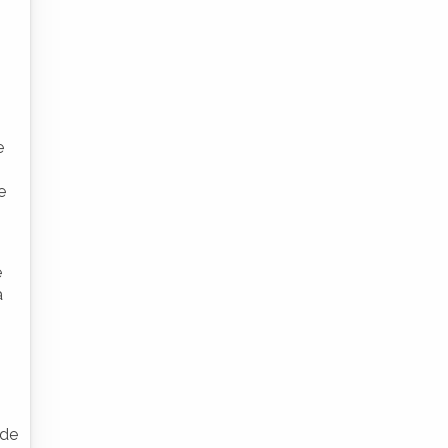
e
e
e
a
 de