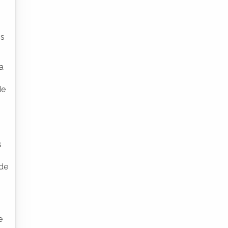
ns
a
de
s
 de
e