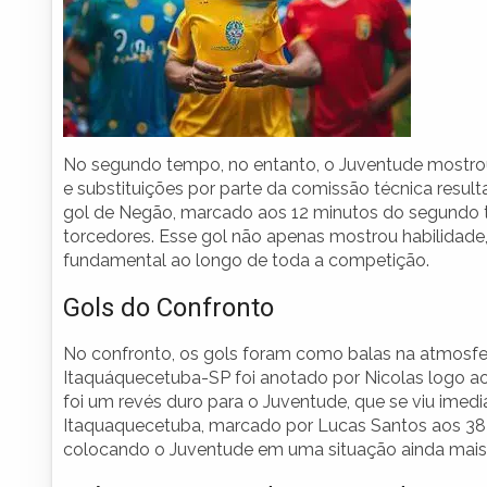
No segundo tempo, no entanto, o Juventude mostrou u
e substituições por parte da comissão técnica resu
gol de Negão, marcado aos 12 minutos do segundo t
torcedores. Esse gol não apenas mostrou habilidad
fundamental ao longo de toda a competição.
Gols do Confronto
No confronto, os gols foram como balas na atmosfer
Itaquáquecetuba-SP foi anotado por Nicolas logo ao
foi um revés duro para o Juventude, que se viu ime
Itaquaquecetuba, marcado por Lucas Santos aos 38 m
colocando o Juventude em uma situação ainda mais di