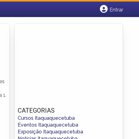
Entrar
Cadastrar empresa
Fazer login
Criar conta
pes
 1.
CATEGORIAS
Cursos Itaquaquecetuba
Eventos Itaquaquecetuba
Exposição Itaquaquecetuba
Notícias Itaquaquecetuba