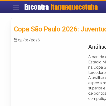
Encontra
Itaquaquecetuba
Copa São Paulo 2026: Juventud
05/01/2026
Anális
A partida
Estádio Mu
na Copa S
torcedore
A análise 
especialm
superior e
de pontos
competiçã