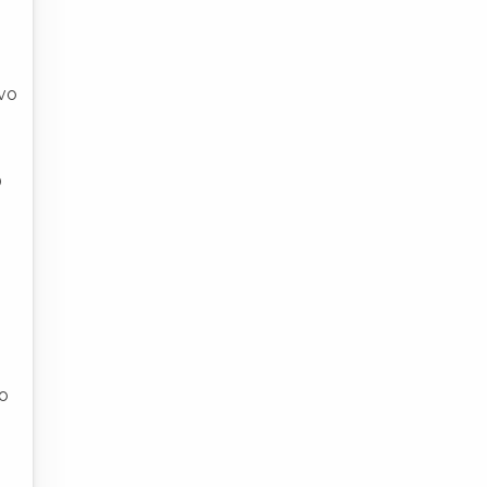
ivo
O
ão