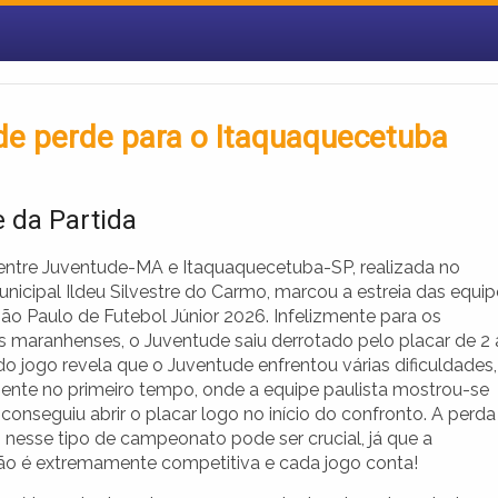
e perde para o Itaquaquecetuba
e da Partida
 entre Juventude-MA e Itaquaquecetuba-SP, realizada no
nicipal Ildeu Silvestre do Carmo, marcou a estreia das equi
ão Paulo de Futebol Júnior 2026. Infelizmente para os
s maranhenses, o Juventude saiu derrotado pelo placar de 2 a
do jogo revela que o Juventude enfrentou várias dificuldades,
ente no primeiro tempo, onde a equipe paulista mostrou-se
 conseguiu abrir o placar logo no início do confronto. A perda
 nesse tipo de campeonato pode ser crucial, já que a
o é extremamente competitiva e cada jogo conta!