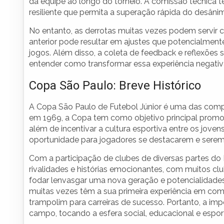
da equipe ao longo do torneio. A comissão técnica 
resiliente que permita a superação rápida do desâni
No entanto, as derrotas muitas vezes podem servir 
anterior pode resultar em ajustes que potencialme
jogos. Além disso, a coleta de feedback e reflexões 
entender como transformar essa experiência negativa
Copa São Paulo: Breve Histórico
A Copa São Paulo de Futebol Júnior é uma das compet
em 1969, a Copa tem como objetivo principal promove
além de incentivar a cultura esportiva entre os jove
oportunidade para jogadores se destacarem e serem 
Com a participação de clubes de diversas partes do
rivalidades e histórias emocionantes, com muitos c
fodar lenvasgar uma nova geração e potencialidades 
muitas vezes têm a sua primeira experiência em comp
trampolim para carreiras de sucesso. Portanto, a im
campo, tocando a esfera social, educacional e esport