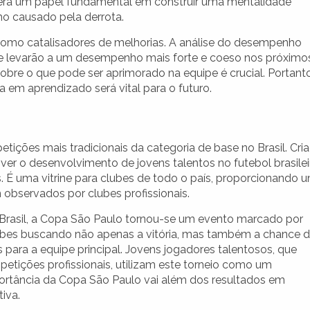
terá um papel fundamental em construir uma mentalidade
mo causado pela derrota.
como catalisadores de melhorias. A análise do desempenho
nte levarão a um desempenho mais forte e coeso nos próximo
sobre o que pode ser aprimorado na equipe é crucial. Portanto
 em aprendizado será vital para o futuro.
ições mais tradicionais da categoria de base no Brasil. Cri
r o desenvolvimento de jovens talentos no futebol brasilei
ns. É uma vitrine para clubes de todo o país, proporcionando 
observados por clubes profissionais.
 Brasil, a Copa São Paulo tornou-se um evento marcado por
lubes buscando não apenas a vitória, mas também a chance 
para a equipe principal. Jovens jogadores talentosos, que
etições profissionais, utilizam este torneio como um
portância da Copa São Paulo vai além dos resultados em
iva.