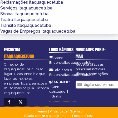
Reclamações Itaquaquecetuba
Serviços Itaquaquecetuba
Shows Itaquaquecetuba
Teatro Itaquaquecetuba
Trânsito Itaquaquecetuba
Vagas de Empregos Itaquaquecetuba
ENCONTRA
LINKS RÁPIDOS
NOVIDADES POR E-
ITAQUAQUECETUBA
MAIL
Sobre
EncontraItaquaquecetuba
O melhor de
Receba grátis as
Itaquaquecetuba num só
principais notícias,
Fale com o
lugar! Dicas, onde ir, o que
dicas e promoções
EncontraItaquaquecetuba
fazer, as melhores
ANUNCIE
:
empresas, locais, serviços e
Com
muito mais no guia Encontra
destaque
|
Itaquaquecetuba.
Grátis
Termos
|
Privacidade
|
Sitemap
Criado com ❤️ e ☕ pelo time do EncontraBrasil