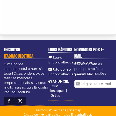
ENCONTRA
LINKS RÁPIDOS
NOVIDADES POR E-
ITAQUAQUECETUBA
MAIL
Sobre
EncontraItaquaquecetuba
O melhor de
Receba grátis as
Itaquaquecetuba num só
principais notícias,
Fale com o
lugar! Dicas, onde ir, o que
dicas e promoções
EncontraItaquaquecetuba
fazer, as melhores
ANUNCIE
:
empresas, locais, serviços e
Com
muito mais no guia Encontra
destaque
|
Itaquaquecetuba.
Grátis
Termos
|
Privacidade
|
Sitemap
Criado com ❤️ e ☕ pelo time do EncontraBrasil