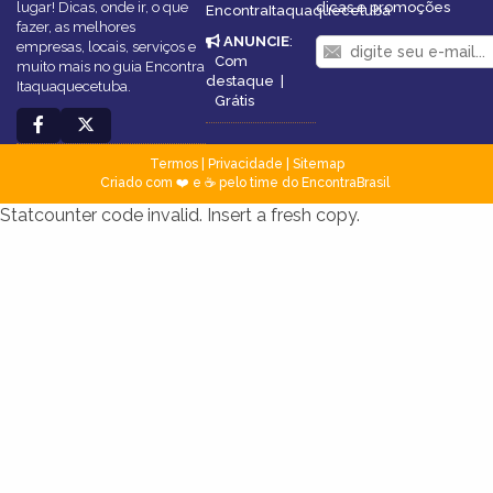
lugar! Dicas, onde ir, o que
dicas e promoções
EncontraItaquaquecetuba
fazer, as melhores
ANUNCIE
:
empresas, locais, serviços e
Com
muito mais no guia Encontra
destaque
|
Itaquaquecetuba.
Grátis
Termos
|
Privacidade
|
Sitemap
Criado com ❤️ e ☕ pelo time do EncontraBrasil
Statcounter code invalid. Insert a fresh copy.