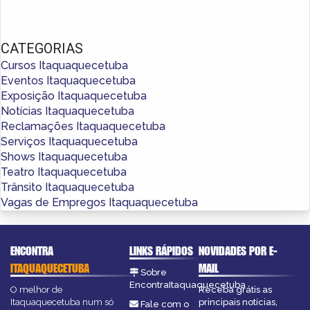
CATEGORIAS
Cursos Itaquaquecetuba
Eventos Itaquaquecetuba
Exposição Itaquaquecetuba
Notícias Itaquaquecetuba
Reclamações Itaquaquecetuba
Serviços Itaquaquecetuba
Shows Itaquaquecetuba
Teatro Itaquaquecetuba
Trânsito Itaquaquecetuba
Vagas de Empregos Itaquaquecetuba
ENCONTRA
LINKS RÁPIDOS
NOVIDADES POR E-
ITAQUAQUECETUBA
MAIL
Sobre
EncontraItaquaquecetuba
O melhor de
Receba grátis as
Itaquaquecetuba num só
principais notícias,
Fale com o