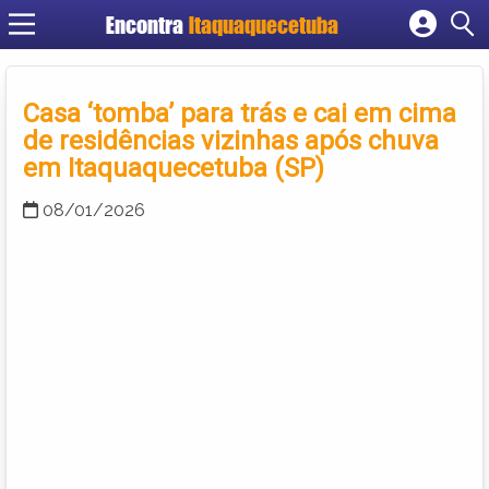
Encontra
Itaquaquecetuba
Cadastrar empresa
Fazer login
Casa ‘tomba’ para trás e cai em cima
Criar conta
de residências vizinhas após chuva
em Itaquaquecetuba (SP)
08/01/2026