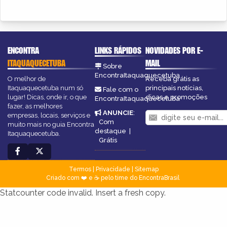
ENCONTRA
LINKS RÁPIDOS
NOVIDADES POR E-
ITAQUAQUECETUBA
MAIL
Sobre
EncontraItaquaquecetuba
O melhor de
Receba grátis as
Itaquaquecetuba num só
principais notícias,
Fale com o
lugar! Dicas, onde ir, o que
dicas e promoções
EncontraItaquaquecetuba
fazer, as melhores
ANUNCIE
:
empresas, locais, serviços e
Com
muito mais no guia Encontra
destaque
|
Itaquaquecetuba.
Grátis
Termos
|
Privacidade
|
Sitemap
Criado com ❤️ e ☕ pelo time do EncontraBrasil
Statcounter code invalid. Insert a fresh copy.