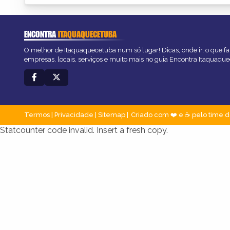
ENCONTRA
ITAQUAQUECETUBA
O melhor de Itaquaquecetuba num só lugar! Dicas, onde ir, o que fa
empresas, locais, serviços e muito mais no guia Encontra Itaquaqu
Termos
|
Privacidade
|
Sitemap
Criado com ❤️ e ☕ pelo time d
Statcounter code invalid. Insert a fresh copy.