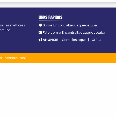
LINKS RÁPIDOS
zer, as melhores
Sobre EncontraItaquaquecetuba
ecetuba.
Fale com o EncontraItaquaquecetuba
ANUNCIE
:
Com destaque
|
Grátis
o EncontraBrasil