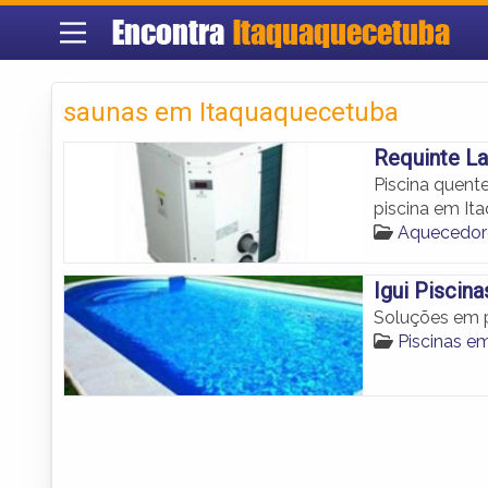
Encontra
Itaquaquecetuba
saunas em Itaquaquecetuba
Requinte L
Piscina quent
piscina em It
Aquecedore
Igui Piscina
Soluções em p
Piscinas e