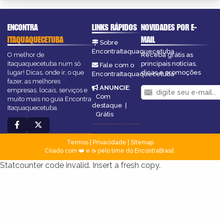
ENCONTRA
LINKS RÁPIDOS
NOVIDADES POR E-
ITAQUAQUECETUBA
MAIL
Sobre
EncontraItaquaquecetuba
O melhor de
Receba grátis as
Itaquaquecetuba num só
principais notícias,
Fale com o
lugar! Dicas, onde ir, o que
dicas e promoções
EncontraItaquaquecetuba
fazer, as melhores
ANUNCIE
:
empresas, locais, serviços e
Com
muito mais no guia Encontra
destaque
|
Itaquaquecetuba.
Grátis
Termos
|
Privacidade
|
Sitemap
Criado com ❤️ e ☕ pelo time do EncontraBrasil
Statcounter code invalid. Insert a fresh copy.