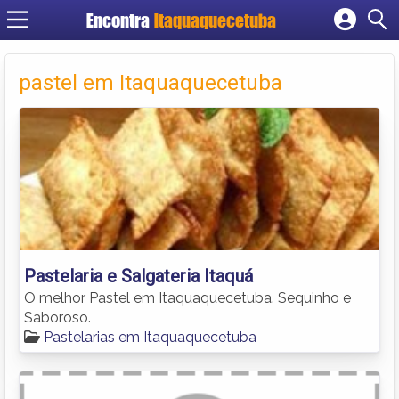
Encontra
Itaquaquecetuba
Cadastrar empresa
Fazer login
pastel em Itaquaquecetuba
Criar conta
Pastelaria e Salgateria Itaquá
O melhor Pastel em Itaquaquecetuba. Sequinho e
Saboroso.
Pastelarias em Itaquaquecetuba