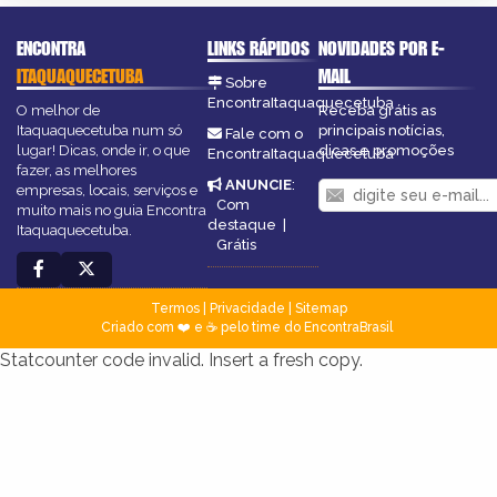
ENCONTRA
LINKS RÁPIDOS
NOVIDADES POR E-
ITAQUAQUECETUBA
MAIL
Sobre
EncontraItaquaquecetuba
O melhor de
Receba grátis as
Itaquaquecetuba num só
principais notícias,
Fale com o
lugar! Dicas, onde ir, o que
dicas e promoções
EncontraItaquaquecetuba
fazer, as melhores
ANUNCIE
:
empresas, locais, serviços e
Com
muito mais no guia Encontra
destaque
|
Itaquaquecetuba.
Grátis
Termos
|
Privacidade
|
Sitemap
Criado com ❤️ e ☕ pelo time do EncontraBrasil
Statcounter code invalid. Insert a fresh copy.