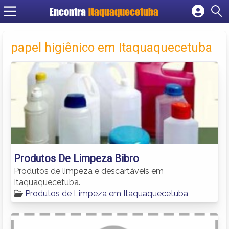
Encontra
Itaquaquecetuba
Cadastrar empresa
Fazer login
papel higiênico em Itaquaquecetuba
Criar conta
Produtos De Limpeza Bibro
Produtos de limpeza e descartáveis em
Itaquaquecetuba.
Produtos de Limpeza em Itaquaquecetuba