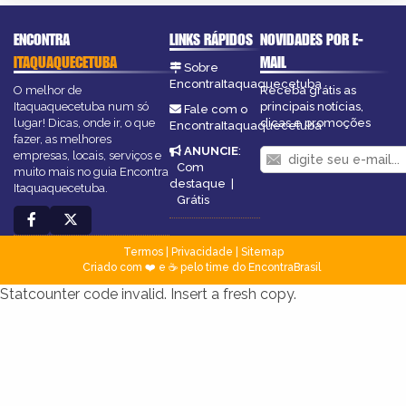
ENCONTRA
LINKS RÁPIDOS
NOVIDADES POR E-
ITAQUAQUECETUBA
MAIL
Sobre
EncontraItaquaquecetuba
O melhor de
Receba grátis as
Itaquaquecetuba num só
principais notícias,
Fale com o
lugar! Dicas, onde ir, o que
dicas e promoções
EncontraItaquaquecetuba
fazer, as melhores
ANUNCIE
:
empresas, locais, serviços e
Com
muito mais no guia Encontra
destaque
|
Itaquaquecetuba.
Grátis
Termos
|
Privacidade
|
Sitemap
Criado com ❤️ e ☕ pelo time do EncontraBrasil
Statcounter code invalid. Insert a fresh copy.