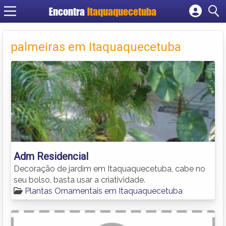
Encontra
Itaquaquecetuba
Cadastrar empresa
Fazer login
palmeiras em Itaquaquecetuba
Criar conta
Adm Residencial
Decoração de jardim em Itaquaquecetuba, cabe no
seu bolso, basta usar a criatividade.
Plantas Ornamentais em Itaquaquecetuba