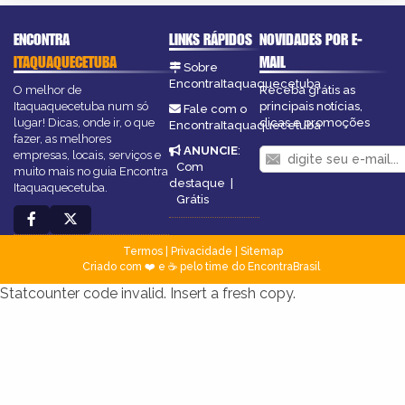
ENCONTRA
LINKS RÁPIDOS
NOVIDADES POR E-
ITAQUAQUECETUBA
MAIL
Sobre
EncontraItaquaquecetuba
O melhor de
Receba grátis as
Itaquaquecetuba num só
principais notícias,
Fale com o
lugar! Dicas, onde ir, o que
dicas e promoções
EncontraItaquaquecetuba
fazer, as melhores
ANUNCIE
:
empresas, locais, serviços e
Com
muito mais no guia Encontra
destaque
|
Itaquaquecetuba.
Grátis
Termos
|
Privacidade
|
Sitemap
Criado com ❤️ e ☕ pelo time do EncontraBrasil
Statcounter code invalid. Insert a fresh copy.