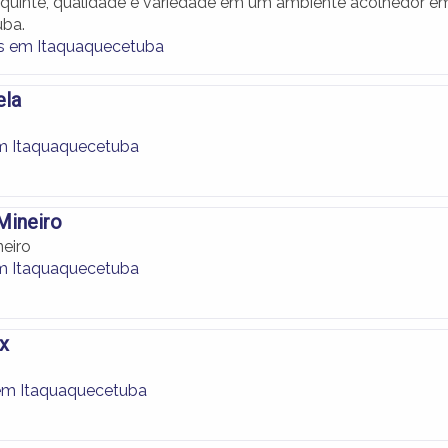
quinte, qualidade e variedade em um ambiente acolhedor e
uba.
as em Itaquaquecetuba
ela
m Itaquaquecetuba
Mineiro
neiro
m Itaquaquecetuba
x
em Itaquaquecetuba