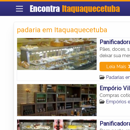
Encontra
Itaquaquecetuba
padaria em Itaquaquecetuba
Panificador
Pães, doces, 
deixar sua me
Leia Mais
Padarias e
Empório Vi
Compras cotid
Empórios 
Panificador