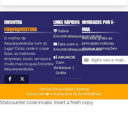
ENCONTRA
LINKS RÁPIDOS
NOVIDADES POR E-
ITAQUAQUECETUBA
MAIL
Sobre
EncontraItaquaquecetuba
O melhor de
Receba grátis as
Itaquaquecetuba num só
principais notícias,
Fale com o
lugar! Dicas, onde ir, o que
dicas e promoções
EncontraItaquaquecetuba
fazer, as melhores
ANUNCIE
:
empresas, locais, serviços e
Com
muito mais no guia Encontra
destaque
|
Itaquaquecetuba.
Grátis
Termos
|
Privacidade
|
Sitemap
Criado com ❤️ e ☕ pelo time do EncontraBrasil
Statcounter code invalid. Insert a fresh copy.