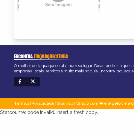
ENCONTRA
ITAQUAQUECETUBA
O melhor de Itaquaquecetuba num só lugar! Dicas, onde ir, o que fa
empresas, locais, serviços e muito mais no guia Encontra Itaquaqu
Termos
|
Privacidade
|
Sitemap
Criado com ❤️ e ☕ pelo time d
Statcounter code invalid. Insert a fresh copy.