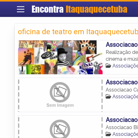
Encontra
Itaquaquecetuba
oficina de teatro em Itaquaquecetu
Associacao 
Realização de
cinema e músi
Associaçõe
Associacao
Associacao Cu
Associaçõe
Associacao 
Associacao Bib
Associaçõe