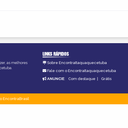
LINKS RÁPIDOS
zer, as melhores
Sobre EncontraItaquaquecetuba
ecetuba.
Fale com o EncontraItaquaquecetuba
ANUNCIE
:
Com destaque
|
Grátis
o EncontraBrasil