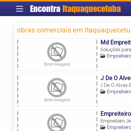
Encontra
Itaquaquecetuba
obras comerciais em Itaquaquecet
Md Empreit
Soluções para
Empreiteir
J De O Alve
J De O Alves 
Empreiteir
Empreiteiro
Empreiteiro J
Empreiteir