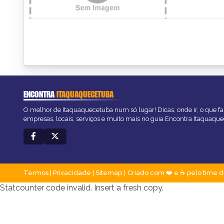
ENCONTRA
ITAQUAQUECETUBA
O melhor de Itaquaquecetuba num só lugar! Dicas, onde ir, o que fa
empresas, locais, serviços e muito mais no guia Encontra Itaquaqu
Termos
|
Privacidade
|
Sitemap
Criado com ❤️ e ☕ pelo time d
Statcounter code invalid. Insert a fresh copy.