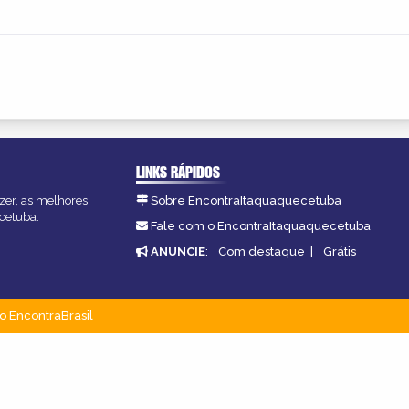
LINKS RÁPIDOS
zer, as melhores
Sobre EncontraItaquaquecetuba
ecetuba.
Fale com o EncontraItaquaquecetuba
ANUNCIE
:
Com destaque
|
Grátis
o EncontraBrasil