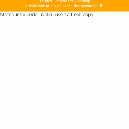
Termos
|
Privacidade
|
Sitemap
Criado com ❤️ e ☕ pelo time do EncontraBrasil
Statcounter code invalid. Insert a fresh copy.