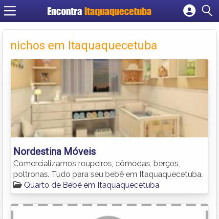
Encontra
Itaquaquecetuba
Cadastrar empresa
Fazer login
nichos em Itaquaquecetuba
Criar conta
Nordestina Móveis
Comercializamos roupeiros, cômodas, berços,
poltronas. Tudo para seu bebê em Itaquaquecetuba.
Quarto de Bebê em Itaquaquecetuba