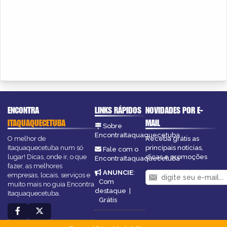
ENCONTRA
LINKS RÁPIDOS
NOVIDADES POR E-
ITAQUAQUECETUBA
MAIL
Sobre
EncontraItaquaquecetuba
O melhor de
Receba grátis as
Itaquaquecetuba num só
principais notícias,
Fale com o
lugar! Dicas, onde ir, o que
dicas e promoções
EncontraItaquaquecetuba
fazer, as melhores
ANUNCIE
:
empresas, locais, serviços e
Com
muito mais no guia Encontra
destaque
|
Itaquaquecetuba.
Grátis