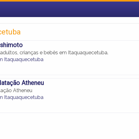
cetuba
shimoto
adultos, crianças e bebês em Itaquaquecetuba.
m Itaquaquecetuba
Natação Atheneu
tação Atheneu
m Itaquaquecetuba