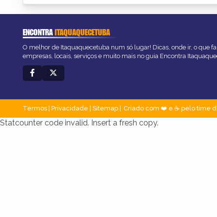
ENCONTRA
ITAQUAQUECETUBA
O melhor de Itaquaquecetuba num só lugar! Dicas, onde ir, o que fa
empresas, locais, serviços e muito mais no guia Encontra Itaquaqu
Termos
|
Privacidade
|
Sitemap
Criado com ❤️ e ☕ pelo time d
Statcounter code invalid. Insert a fresh copy.