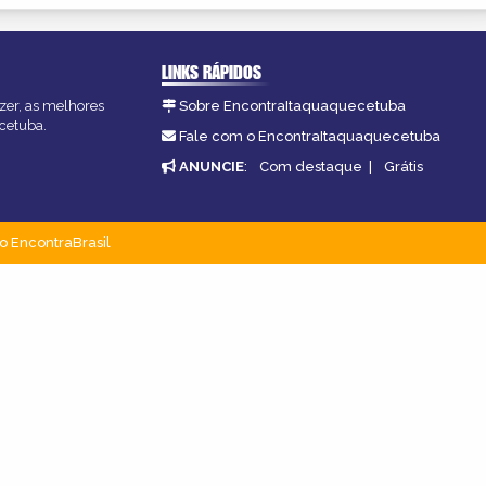
LINKS RÁPIDOS
zer, as melhores
Sobre EncontraItaquaquecetuba
ecetuba.
Fale com o EncontraItaquaquecetuba
ANUNCIE
:
Com destaque
|
Grátis
o EncontraBrasil