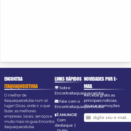
ENCONTRA
LINKS RÁPIDOS
NOVIDADES POR E-
ITAQUAQUECETUBA
MAIL
Sobre
EncontraItaquaquecetuba
O melhor de
Receba grátis as
Itaquaquecetuba num só
principais notícias,
Fale com o
lugar! Dicas, onde ir, o que
dicas e promoções
EncontraItaquaquecetuba
fazer, as melhores
ANUNCIE
:
empresas, locais, serviços e
Com
muito mais no guia Encontra
destaque
|
Itaquaquecetuba.
Grátis