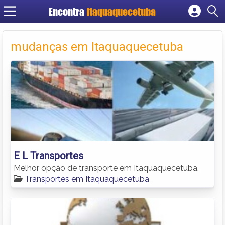
Encontra
Itaquaquecetuba
Cadastrar empresa
Fazer login
mudanças em Itaquaquecetuba
Criar conta
E L Transportes
Melhor opção de transporte em Itaquaquecetuba.
Transportes em Itaquaquecetuba