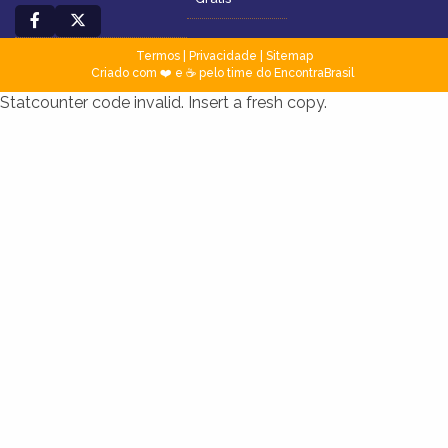
Termos
|
Privacidade
|
Sitemap
Criado com ❤️ e ☕ pelo time do EncontraBrasil
Statcounter code invalid. Insert a fresh copy.