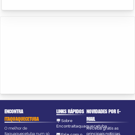
ENCONTRA
LINKS RÁPIDOS
NOVIDADES POR E-
ITAQUAQUECETUBA
MAIL
Sobre
EncontraItaquaquecetuba
O melhor de
Receba grátis as
Itaquaquecetuba num só
principais notícias,
Fale com o