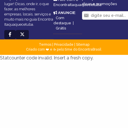
lugar! Dicas, onde ir, o que
dicas e promoções
EncontraItaquaquecetuba
fazer, as melhores
ANUNCIE
:
empresas, locais, serviços e
Com
muito mais no guia Encontra
destaque
|
Itaquaquecetuba.
Grátis
Termos
|
Privacidade
|
Sitemap
Criado com ❤️ e ☕ pelo time do EncontraBrasil
Statcounter code invalid. Insert a fresh copy.