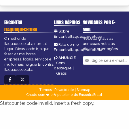
ENCONTRA
LINKS RÁPIDOS
NOVIDADES POR E-
ITAQUAQUECETUBA
MAIL
Sobre
EncontraItaquaquecetuba
O melhor de
Receba grátis as
Itaquaquecetuba num só
principais notícias,
Fale com o
lugar! Dicas, onde ir, o que
dicas e promoções
EncontraItaquaquecetuba
fazer, as melhores
ANUNCIE
:
empresas, locais, serviços e
Com
muito mais no guia Encontra
destaque
|
Itaquaquecetuba.
Grátis
Termos
|
Privacidade
|
Sitemap
Criado com ❤️ e ☕ pelo time do EncontraBrasil
Statcounter code invalid. Insert a fresh copy.