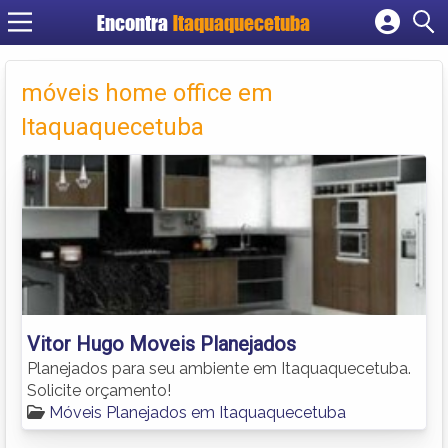
Encontra
Itaquaquecetuba
Cadastrar empresa
Fazer login
móveis home office em
Criar conta
Itaquaquecetuba
Vitor Hugo Moveis Planejados
Planejados para seu ambiente em Itaquaquecetuba.
Solicite orçamento!
Móveis Planejados em Itaquaquecetuba