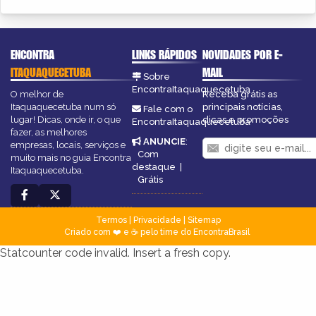
ENCONTRA
LINKS RÁPIDOS
NOVIDADES POR E-
ITAQUAQUECETUBA
MAIL
Sobre
EncontraItaquaquecetuba
O melhor de
Receba grátis as
Itaquaquecetuba num só
principais notícias,
Fale com o
lugar! Dicas, onde ir, o que
dicas e promoções
EncontraItaquaquecetuba
fazer, as melhores
ANUNCIE
:
empresas, locais, serviços e
Com
muito mais no guia Encontra
destaque
|
Itaquaquecetuba.
Grátis
Termos
|
Privacidade
|
Sitemap
Criado com ❤️ e ☕ pelo time do EncontraBrasil
Statcounter code invalid. Insert a fresh copy.