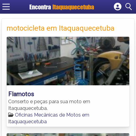
Encontra
Itaquaquecetuba
Cadastrar empresa
Fazer login
motocicleta em Itaquaquecetuba
Criar conta
Flamotos
Conserto e peças para sua moto em
Itaquaquecetuba.
Oficinas Mecânicas de Motos em
Itaquaquecetuba