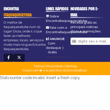
ENCONTRA
LINKS RÁPIDOS
NOVIDADES POR E-
ITAQUAQUECETUBA
MAIL
Sobre
EncontraItaquaquecetuba
O melhor de
Receba grátis as
Itaquaquecetuba num só
principais notícias,
Fale com o
lugar! Dicas, onde ir, o que
dicas e promoções
EncontraItaquaquecetuba
fazer, as melhores
ANUNCIE
:
empresas, locais, serviços e
Com
muito mais no guia Encontra
destaque
|
Itaquaquecetuba.
Grátis
Termos
|
Privacidade
|
Sitemap
Criado com ❤️ e ☕ pelo time do EncontraBrasil
Statcounter code invalid. Insert a fresh copy.