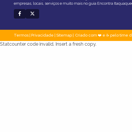
empresas, locais, serviços e muito mais no guia Encontra Itaquaqu
Termos
|
Privacidade
|
Sitemap
Criado com ❤️ e ☕ pelo time d
Statcounter code invalid. Insert a fresh copy.