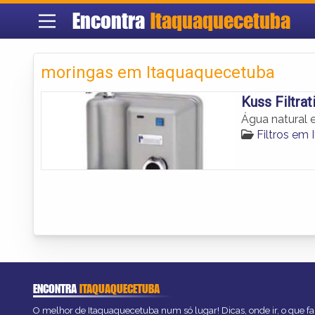
Encontra
Itaquaquecetuba
moringas em Itaquaquecetuba
Kuss Filtra
Água natural e
Filtros em
ENCONTRA
ITAQUAQUECETUBA
O melhor de Itaquaquecetuba num só lugar! Dicas, onde ir, o que fa