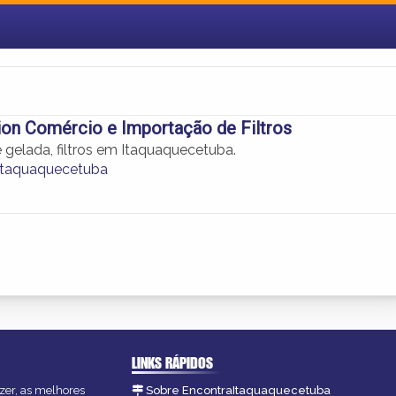
tion Comércio e Importação de Filtros
 gelada, filtros em Itaquaquecetuba.
 Itaquaquecetuba
LINKS RÁPIDOS
zer, as melhores
Sobre EncontraItaquaquecetuba