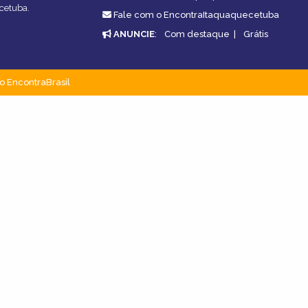
ecetuba.
Fale com o EncontraItaquaquecetuba
ANUNCIE
:
Com destaque
|
Grátis
o EncontraBrasil