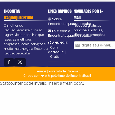
ENCONTRA
LINKS RÁPIDOS
NOVIDADES POR E-
ITAQUAQUECETUBA
MAIL
Sobre
EncontraItaquaquecetuba
O melhor de
Receba grátis as
Itaquaquecetuba num só
principais notícias,
Fale com o
lugar! Dicas, onde ir, o que
dicas e promoções
EncontraItaquaquecetuba
fazer, as melhores
ANUNCIE
:
empresas, locais, serviços e
Com
muito mais no guia Encontra
destaque
|
Itaquaquecetuba.
Grátis
Termos
|
Privacidade
|
Sitemap
Criado com ❤️ e ☕ pelo time do EncontraBrasil
Statcounter code invalid. Insert a fresh copy.