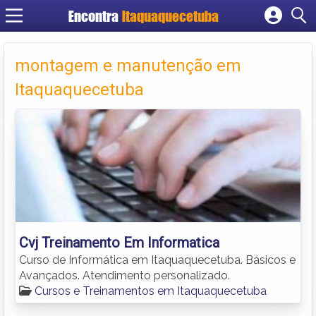
Encontra
Itaquaquecetuba
Cadastrar empresa
Fazer login
montagem e manutenção em
Criar conta
Itaquaquecetuba
Cvj Treinamento Em Informatica
Curso de Informática em Itaquaquecetuba. Básicos e
Avançados. Atendimento personalizado.
Cursos e Treinamentos em Itaquaquecetuba