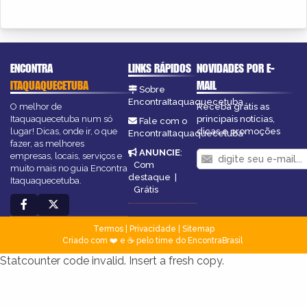
ENCONTRA
LINKS RÁPIDOS
NOVIDADES POR E-
ITAQUAQUECETUBA
MAIL
Sobre
EncontraItaquaquecetuba
O melhor de
Receba grátis as
Itaquaquecetuba num só
principais notícias,
Fale com o
lugar! Dicas, onde ir, o que
dicas e promoções
EncontraItaquaquecetuba
fazer, as melhores
ANUNCIE
:
empresas, locais, serviços e
Com
muito mais no guia Encontra
destaque
|
Itaquaquecetuba.
Grátis
Termos
|
Privacidade
|
Sitemap
Criado com ❤️ e ☕ pelo time do EncontraBrasil
Statcounter code invalid. Insert a fresh copy.