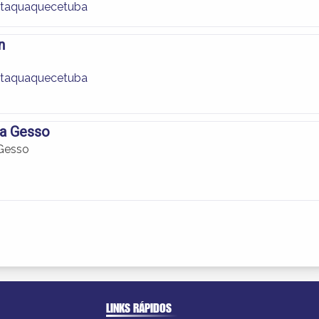
Itaquaquecetuba
n
Itaquaquecetuba
ha Gesso
 Gesso
LINKS RÁPIDOS