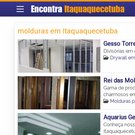
Encontra
Itaquaquecetuba
molduras em Itaquaquecetuba
Gesso Torr
Divisórias em 
Drywall em
Rei das Mol
Gama de produ
charmosos em
Molduras p
Aquarius G
Conheça nosso
Itaquaquecet