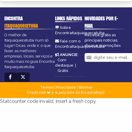
ENCONTRA
LINKS RÁPIDOS
NOVIDADES POR E-
ITAQUAQUECETUBA
MAIL
Sobre
EncontraItaquaquecetuba
O melhor de
Receba grátis as
Itaquaquecetuba num só
principais notícias,
Fale com o
lugar! Dicas, onde ir, o que
dicas e promoções
EncontraItaquaquecetuba
fazer, as melhores
ANUNCIE
:
empresas, locais, serviços e
Com
muito mais no guia Encontra
destaque
|
Itaquaquecetuba.
Grátis
Termos
|
Privacidade
|
Sitemap
Criado com ❤️ e ☕ pelo time do EncontraBrasil
Statcounter code invalid. Insert a fresh copy.