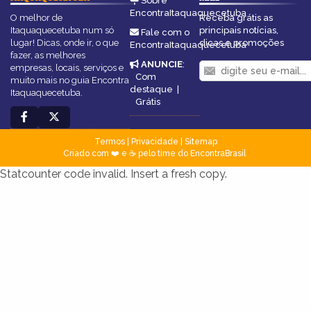
Sobre
EncontraItaquaquecetuba
O melhor de
Receba grátis as
Itaquaquecetuba num só
principais notícias,
Fale com o
lugar! Dicas, onde ir, o que
dicas e promoções
EncontraItaquaquecetuba
fazer, as melhores
ANUNCIE
:
empresas, locais, serviços e
Com
muito mais no guia Encontra
destaque
|
Itaquaquecetuba.
Grátis
Termos
|
Privacidade
|
Sitemap
Criado com ❤️ e ☕ pelo time do EncontraBrasil
Statcounter code invalid. Insert a fresh copy.