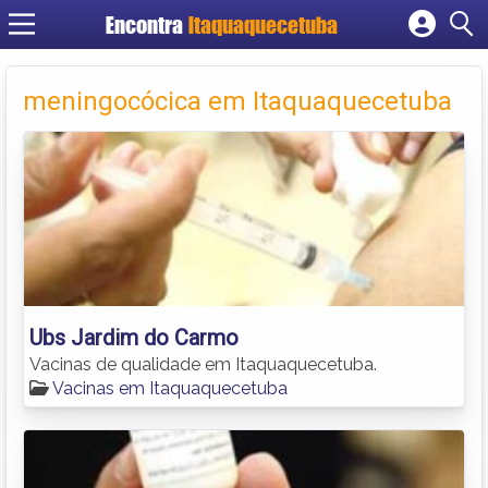
Encontra
Itaquaquecetuba
Cadastrar empresa
Fazer login
meningocócica em Itaquaquecetuba
Criar conta
Ubs Jardim do Carmo
Vacinas de qualidade em Itaquaquecetuba.
Vacinas em Itaquaquecetuba