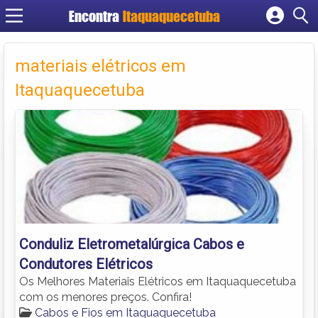
Encontra
Itaquaquecetuba
Cadastrar empresa
Fazer login
materiais elétricos em
Criar conta
Itaquaquecetuba
Conduliz Eletrometalúrgica Cabos e
Condutores Elétricos
Os Melhores Materiais Elétricos em Itaquaquecetuba
com os menores preços. Confira!
Cabos e Fios em Itaquaquecetuba