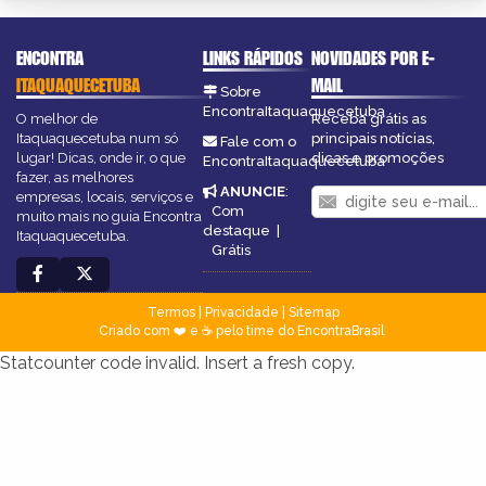
ENCONTRA
LINKS RÁPIDOS
NOVIDADES POR E-
ITAQUAQUECETUBA
MAIL
Sobre
EncontraItaquaquecetuba
O melhor de
Receba grátis as
Itaquaquecetuba num só
principais notícias,
Fale com o
lugar! Dicas, onde ir, o que
dicas e promoções
EncontraItaquaquecetuba
fazer, as melhores
ANUNCIE
:
empresas, locais, serviços e
Com
muito mais no guia Encontra
destaque
|
Itaquaquecetuba.
Grátis
Termos
|
Privacidade
|
Sitemap
Criado com ❤️ e ☕ pelo time do EncontraBrasil
Statcounter code invalid. Insert a fresh copy.