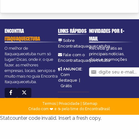
ENCONTRA
LINKS RÁPIDOS
NOVIDADES POR E-
ITAQUAQUECETUBA
MAIL
Sobre
EncontraItaquaquecetuba
O melhor de
Receba grátis as
Itaquaquecetuba num só
principais notícias,
Fale com o
lugar! Dicas, onde ir, o que
dicas e promoções
EncontraItaquaquecetuba
fazer, as melhores
ANUNCIE
:
empresas, locais, serviços e
Com
muito mais no guia Encontra
destaque
|
Itaquaquecetuba.
Grátis
Termos
|
Privacidade
|
Sitemap
Criado com ❤️ e ☕ pelo time do EncontraBrasil
Statcounter code invalid. Insert a fresh copy.