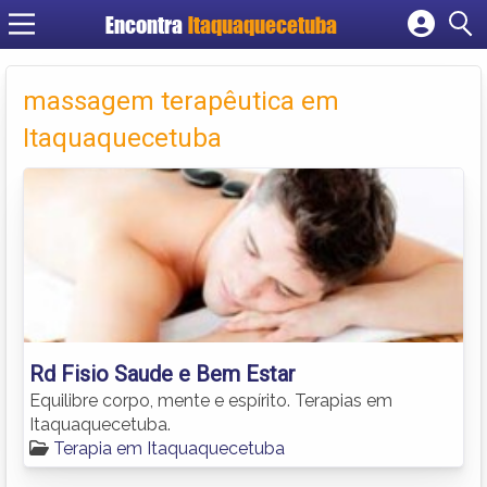
Encontra
Itaquaquecetuba
Cadastrar empresa
Fazer login
massagem terapêutica em
Criar conta
Itaquaquecetuba
Rd Fisio Saude e Bem Estar
Equilibre corpo, mente e espírito. Terapias em
Itaquaquecetuba.
Terapia em Itaquaquecetuba