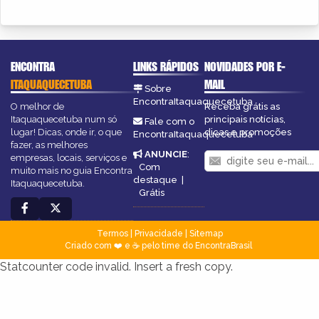
ENCONTRA
LINKS RÁPIDOS
NOVIDADES POR E-
ITAQUAQUECETUBA
MAIL
Sobre
EncontraItaquaquecetuba
O melhor de
Receba grátis as
Itaquaquecetuba num só
principais notícias,
Fale com o
lugar! Dicas, onde ir, o que
dicas e promoções
EncontraItaquaquecetuba
fazer, as melhores
ANUNCIE
:
empresas, locais, serviços e
Com
muito mais no guia Encontra
destaque
|
Itaquaquecetuba.
Grátis
Termos
|
Privacidade
|
Sitemap
Criado com ❤️ e ☕ pelo time do EncontraBrasil
Statcounter code invalid. Insert a fresh copy.