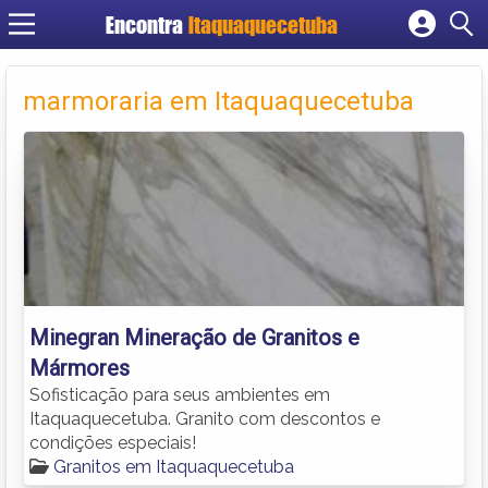
Encontra
Itaquaquecetuba
Cadastrar empresa
Fazer login
marmoraria em Itaquaquecetuba
Criar conta
Minegran Mineração de Granitos e
Mármores
Sofisticação para seus ambientes em
Itaquaquecetuba. Granito com descontos e
condições especiais!
Granitos em Itaquaquecetuba