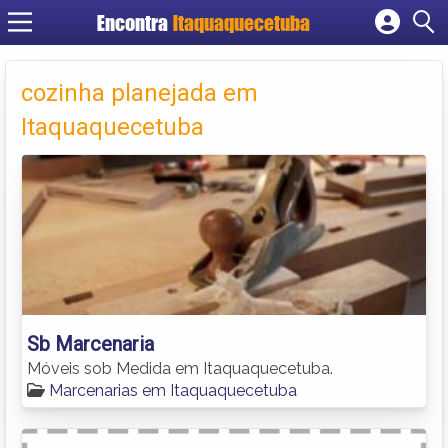
Encontra
Itaquaquecetuba
Cadastrar empresa
Fazer login
cozinha planejada em
Criar conta
Itaquaquecetuba
Sb Marcenaria
Móveis sob Medida em Itaquaquecetuba.
Marcenarias em Itaquaquecetuba