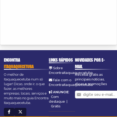
ENCONTRA
LINKS RÁPIDOS
NOVIDADES POR E-
ITAQUAQUECETUBA
MAIL
Sobre
EncontraItaquaquecetuba
O melhor de
Receba grátis as
Itaquaquecetuba num só
principais notícias,
Fale com o
lugar! Dicas, onde ir, o que
dicas e promoções
EncontraItaquaquecetuba
fazer, as melhores
ANUNCIE
:
empresas, locais, serviços e
Com
muito mais no guia Encontra
destaque
|
Itaquaquecetuba.
Grátis