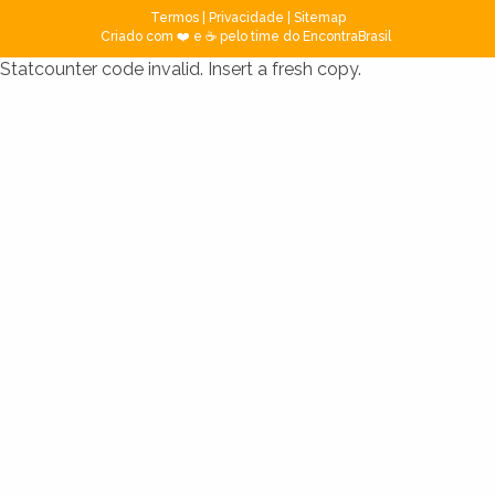
Termos
|
Privacidade
|
Sitemap
Criado com ❤️ e ☕ pelo time do EncontraBrasil
Statcounter code invalid. Insert a fresh copy.