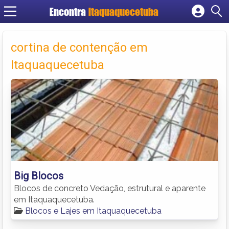
Encontra
Itaquaquecetuba
Cadastrar empresa
Fazer login
cortina de contenção em
Criar conta
Itaquaquecetuba
Big Blocos
Blocos de concreto Vedação, estrutural e aparente
em Itaquaquecetuba.
Blocos e Lajes em Itaquaquecetuba