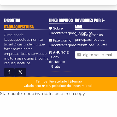
ENCONTRA
LINKS RÁPIDOS
NOVIDADES POR E-
ITAQUAQUECETUBA
MAIL
Sobre
EncontraItaquaquecetuba
O melhor de
Receba grátis as
Itaquaquecetuba num só
principais notícias,
Fale com o
lugar! Dicas, onde ir, o que
dicas e promoções
EncontraItaquaquecetuba
fazer, as melhores
ANUNCIE
:
empresas, locais, serviços e
Com
muito mais no guia Encontra
destaque
|
Itaquaquecetuba.
Grátis
Termos
|
Privacidade
|
Sitemap
Criado com ❤️ e ☕ pelo time do EncontraBrasil
Statcounter code invalid. Insert a fresh copy.