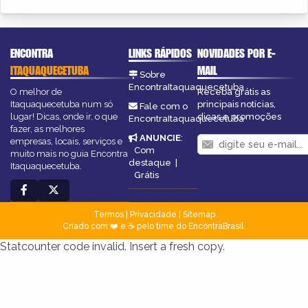
ENCONTRA
LINKS RÁPIDOS
NOVIDADES POR E-
ITAQUAQUECETUBA
MAIL
Sobre
EncontraItaquaquecetuba
O melhor de
Receba grátis as
Itaquaquecetuba num só
principais notícias,
Fale com o
lugar! Dicas, onde ir, o que
dicas e promoções
EncontraItaquaquecetuba
fazer, as melhores
ANUNCIE
:
empresas, locais, serviços e
Com
muito mais no guia Encontra
destaque
|
Itaquaquecetuba.
Grátis
Termos
|
Privacidade
|
Sitemap
Criado com ❤️ e ☕ pelo time do EncontraBrasil
Statcounter code invalid. Insert a fresh copy.