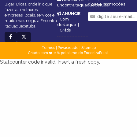
lugar! Dicas, onde ir, o que
dicas e promoções
EncontraItaquaquecetuba
fazer, as melhores
ANUNCIE
:
empresas, locais, serviços e
Com
muito mais no guia Encontra
destaque
|
Itaquaquecetuba.
Grátis
Termos
|
Privacidade
|
Sitemap
Criado com ❤️ e ☕ pelo time do EncontraBrasil
Statcounter code invalid. Insert a fresh copy.