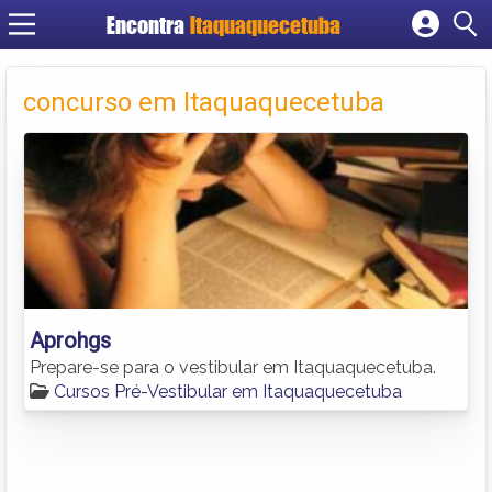
Encontra
Itaquaquecetuba
Cadastrar empresa
Fazer login
concurso em Itaquaquecetuba
Criar conta
Aprohgs
Prepare-se para o vestibular em Itaquaquecetuba.
Cursos Pré-Vestibular em Itaquaquecetuba