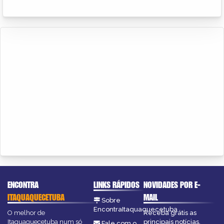
ENCONTRA
LINKS RÁPIDOS
NOVIDADES POR E-
ITAQUAQUECETUBA
MAIL
Sobre
EncontraItaquaquecetuba
O melhor de
Receba grátis as
Itaquaquecetuba num só
principais notícias,
Fale com o