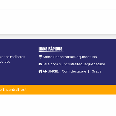
LINKS RÁPIDOS
zer, as melhores
Sobre EncontraItaquaquecetuba
ecetuba.
Fale com o EncontraItaquaquecetuba
ANUNCIE
:
Com destaque
|
Grátis
o EncontraBrasil