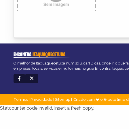
ENCONTRA
ITAQUAQUECETUBA
O melhor de Itaquaquecetuba num só lugar! Dicas, onde ir, o que fa
empresas, locais, serviços e muito mais no guia Encontra Itaquaqu
Termos
|
Privacidade
|
Sitemap
Criado com ❤️ e ☕ pelo time d
Statcounter code invalid. Insert a fresh copy.