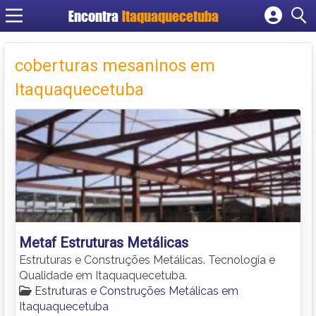
Encontra
Itaquaquecetuba
Cadastrar empresa
Fazer login
coberturas mesaninos em
Criar conta
Itaquaquecetuba
Metaf Estruturas Metálicas
Estruturas e Construções Metálicas. Tecnologia e
Qualidade em Itaquaquecetuba.
Estruturas e Construções Metálicas em
Itaquaquecetuba