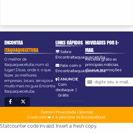
ENCONTRA
LINKS RÁPIDOS
NOVIDADES POR E-
ITAQUAQUECETUBA
MAIL
Sobre
EncontraItaquaquecetuba
O melhor de
Receba grátis as
Itaquaquecetuba num só
principais notícias,
Fale com o
lugar! Dicas, onde ir, o que
dicas e promoções
EncontraItaquaquecetuba
fazer, as melhores
ANUNCIE
:
empresas, locais, serviços e
Com
muito mais no guia Encontra
destaque
|
Itaquaquecetuba.
Grátis
Termos
|
Privacidade
|
Sitemap
Criado com ❤️ e ☕ pelo time do EncontraBrasil
Statcounter code invalid. Insert a fresh copy.