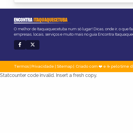
ENCONTRA
ITAQUAQUECETUBA
O melhor de Itaquaquecetuba num só lugar! Dicas, onde ir, o que fa
empresas, locais, serviços e muito mais no guia Encontra Itaquaqu
Termos
|
Privacidade
|
Sitemap
Criado com ❤️ e ☕ pelo time d
Statcounter code invalid. Insert a fresh copy.