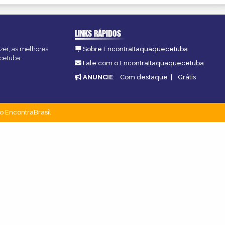
LINKS RÁPIDOS
zer, as melhores
Sobre EncontraItaquaquecetuba
ecetuba.
Fale com o EncontraItaquaquecetuba
ANUNCIE
:
Com destaque
|
Grátis
o EncontraBrasil