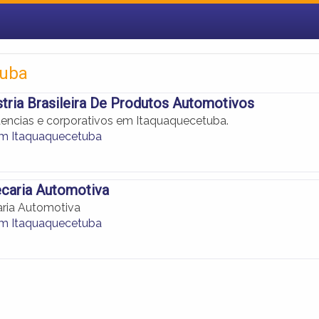
tuba
stria Brasileira De Produtos Automotivos
dencias e corporativos em Itaquaquecetuba.
em Itaquaquecetuba
ecaria Automotiva
ria Automotiva
em Itaquaquecetuba