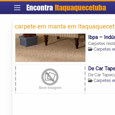
Encontra
Itaquaquecetuba
carpete em manta em Itaquaquece
Ibpa – Indú
Carpetes resi
Carpetes 
De Car Tap
De Car Tapeca
Carpetes 