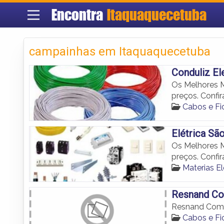
Encontra
Itaquaquecetuba
campainhas em Itaquaquecetuba
Conduliz El
Os Melhores M
preços. Confir
Cabos e Fi
Elétrica Sã
Os Melhores M
preços. Confir
Materias E
Resnand Co
Resnand Comér
Cabos e Fi