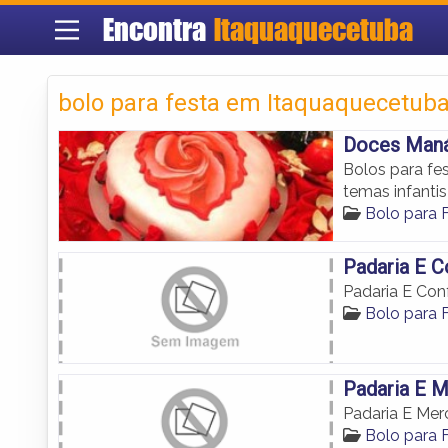
Encontra
Itaquaquecetuba
bolo para festa em Itaquaquecetub
Doces Man
Bolos para fe
temas infanti
Bolo para 
Padaria E C
Padaria E Conf
Bolo para 
Padaria E M
Padaria E Mer
Bolo para 