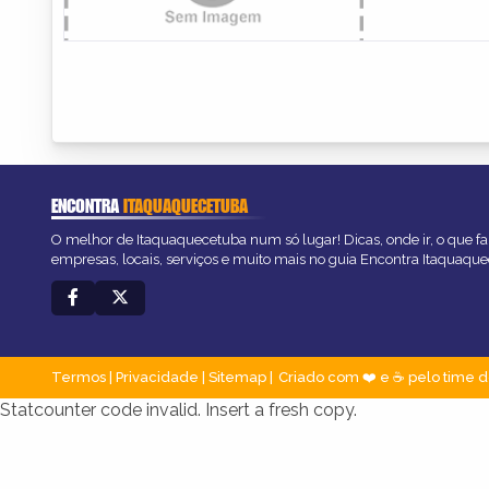
ENCONTRA
ITAQUAQUECETUBA
O melhor de Itaquaquecetuba num só lugar! Dicas, onde ir, o que fa
empresas, locais, serviços e muito mais no guia Encontra Itaquaqu
Termos
|
Privacidade
|
Sitemap
Criado com ❤️ e ☕ pelo time d
Statcounter code invalid. Insert a fresh copy.