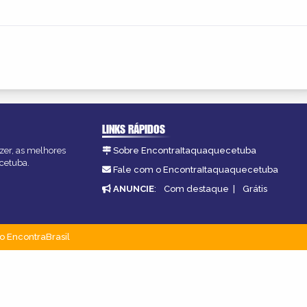
LINKS RÁPIDOS
zer, as melhores
Sobre EncontraItaquaquecetuba
ecetuba.
Fale com o EncontraItaquaquecetuba
ANUNCIE
:
Com destaque
|
Grátis
o EncontraBrasil